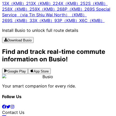
13X（KMB）
213X（KMB）
224X（KMB）
252S（KMB）
258X（KMB）
259X（KMB）
268P（KMB）
269S Special
Service （via Tin Shiu Wai North）（KMB）
269S（KMB）
33X（KMB）
93P（KMB）
X6C（KMB）
Install Busio to unlock full route details
Download Busio
Find and track real-time commute
information on Busio!
Google Play
App Store
Busio
Your smart companion for every ride.
Follow Us
Contact Us