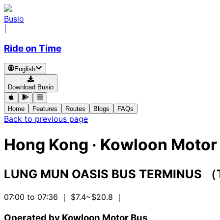
Busio
|
Ride on Time
English
Download Busio
Home
Features
Routes
Blogs
FAQs
Back to previous page
Hong Kong
·
Kowloon Motor 
LUNG MUN OASIS BUS TERMINUS 
07:00 to 07:36
｜ $7.4~$20.8
｜
Operated by Kowloon Motor Bus