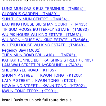
LUNG MUN OASIS BUS TERMINUS （TM894）
GLORIOUS GARDEN （TM430）
SUN TUEN MUN CENTRE （TM434）
LAU KING HOUSE SIU SHAN COURT （TM435）
TIP SUM HOUSE BUTTERFLY ESTATE （TM630）
WU PIK HOUSE WU KING ESTATE （TM631）
WU BOON HOUSE WU KING ESTATE （TM646）
WU TSUI HOUSE WU KING ESTATE （TM648）
Regency Bay(TM682)
TUEN MUN ROAD BBI （A10） （TM742）
KAI TAK TUNNEL BBI - KAI SHING STREET (KT105)
LAM WAH STREET PLAYGROUND （KT492）
SHEUNG YEE ROAD （KT135）
SHUN YIP STREET， KWUN TONG （KT200）
LAI YIP STREET， KWUN TONG （KT201）
HOW MING STREET， KWUN TONG （KT202）
KWUN TONG FERRY （KT931）
Install Busio to unlock full route details