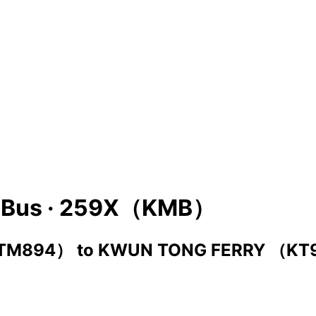
Bus ·
259X（KMB）
（TM894）
to
KWUN TONG FERRY （KT