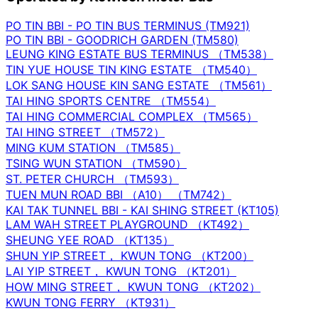
PO TIN BBI - PO TIN BUS TERMINUS (TM921)
PO TIN BBI - GOODRICH GARDEN (TM580)
LEUNG KING ESTATE BUS TERMINUS （TM538）
TIN YUE HOUSE TIN KING ESTATE （TM540）
LOK SANG HOUSE KIN SANG ESTATE （TM561）
TAI HING SPORTS CENTRE （TM554）
TAI HING COMMERCIAL COMPLEX （TM565）
TAI HING STREET （TM572）
MING KUM STATION （TM585）
TSING WUN STATION （TM590）
ST. PETER CHURCH （TM593）
TUEN MUN ROAD BBI （A10） （TM742）
KAI TAK TUNNEL BBI - KAI SHING STREET (KT105)
LAM WAH STREET PLAYGROUND （KT492）
SHEUNG YEE ROAD （KT135）
SHUN YIP STREET， KWUN TONG （KT200）
LAI YIP STREET， KWUN TONG （KT201）
HOW MING STREET， KWUN TONG （KT202）
KWUN TONG FERRY （KT931）