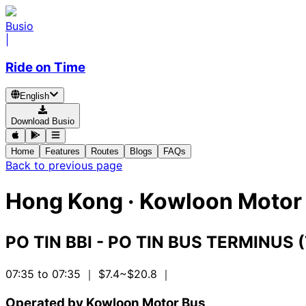
Busio
|
Ride on Time
English
Download Busio
Home
Features
Routes
Blogs
FAQs
Back to previous page
Hong Kong
·
Kowloon Motor 
PO TIN BBI - PO TIN BUS TERMINUS 
07:35 to 07:35
｜ $7.4~$20.8
｜
Operated by Kowloon Motor Bus