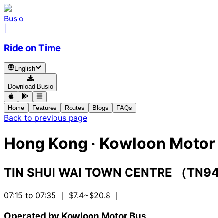
Busio
|
Ride on Time
English
Download Busio
Home
Features
Routes
Blogs
FAQs
Back to previous page
Hong Kong
·
Kowloon Motor 
TIN SHUI WAI TOWN CENTRE （TN9
07:15 to 07:35
｜ $7.4~$20.8
｜
Operated by Kowloon Motor Bus