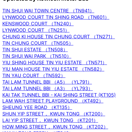
TIN SHUI WAI TOWN CENTRE （TN941）
LYNWOOD COURT TIN SHING ROAD （TN601）
KENSWOOD COURT （TN240）
LYNWOOD COURT （TN251）
CHUNG KI HOUSE TIN CHUNG COURT （TN271）
TIN CHUNG COURT （TN505）
TIN SHUI ESTATE （TN508）
TIN SHUI WAI PARK （TN510）
YIU SHING HOUSE TIN YIU ESTATE （TN571）
YIU MAN HOUSE TIN YIU ESTATE （TN582）
TIN YAU COURT （TN592）
TAI LAM TUNNEL BBI （A5） （YL791）
TAI LAM TUNNEL BBI （A3） （YL793）
KAI TAK TUNNEL BBI - KAI SHING STREET (KT105)
LAM WAH STREET PLAYGROUND （KT492）
SHEUNG YEE ROAD （KT135）
SHUN YIP STREET， KWUN TONG （KT200）
LAI YIP STREET， KWUN TONG （KT201）
HOW MING STREET， KWUN TONG （KT202）