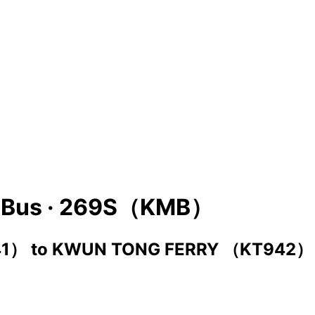
Bus ·
269S（KMB）
41）
to
KWUN TONG FERRY （KT942）