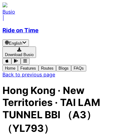
Busio
|
Ride on Time
English
Download Busio
Home
Features
Routes
Blogs
FAQs
Back to previous page
Hong Kong · New
Territories · TAI LAM
TUNNEL BBI （A3）
（YL793）