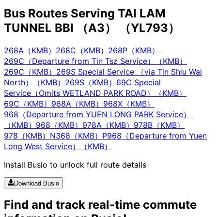
Bus Routes Serving TAI LAM
TUNNEL BBI （A3） （YL793）
268A（KMB）
268C（KMB）
268P（KMB）
269C（Departure from Tin Tsz Service）（KMB）
269C（KMB）
269S Special Service （via Tin Shiu Wai
North）（KMB）
269S（KMB）
69C Special
Service（Omits WETLAND PARK ROAD）（KMB）
69C（KMB）
968A（KMB）
968X（KMB）
968（Departure from YUEN LONG PARK Service）
（KMB）
968（KMB）
978A（KMB）
978B（KMB）
978（KMB）
N368（KMB）
P968（Departure from Yuen
Long West Service）（KMB）
Install Busio to unlock full route details
Download Busio
Find and track real-time commute