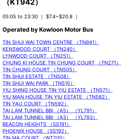
（KT942）
05:05 to 23:30
｜ $7.4~$20.8
｜
Operated by Kowloon Motor Bus
TIN SHUI WAI TOWN CENTRE （TN941）
KENSWOOD COURT （TN240）
LYNWOOD COURT （TN251）
CHUNG KI HOUSE TIN CHUNG COURT （TN271）
TIN CHUNG COURT （TN505）
TIN SHUI ESTATE （TN508）
TIN SHUI WAI PARK （TN510）
YIU SHING HOUSE TIN YIU ESTATE （TN571）
YIU MAN HOUSE TIN YIU ESTATE （TN582）
TIN YAU COURT （TN592）
TAI LAM TUNNEL BBI （A5） （YL791）
TAI LAM TUNNEL BBI （A3） （YL793）
BEACON HEIGHTS （SS191）
PHOENIX HOUSE （SS192）
TIN MA COURT （WT200）