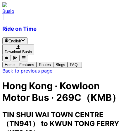
Busio
|
Ride on Time
English
Download Busio
Home
Features
Routes
Blogs
FAQs
Back to previous page
Hong Kong
·
Kowloon
Motor Bus ·
269C（KMB）
TIN SHUI WAI TOWN CENTRE
（TN941）
to
KWUN TONG FERRY