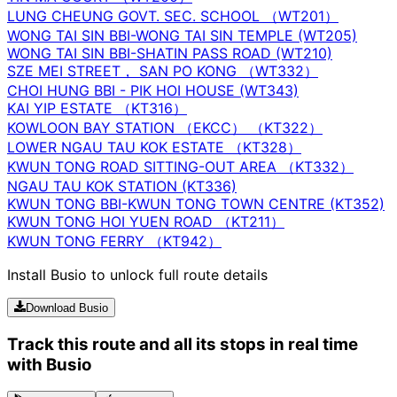
LUNG CHEUNG GOVT. SEC. SCHOOL （WT201）
WONG TAI SIN BBI-WONG TAI SIN TEMPLE (WT205)
WONG TAI SIN BBI-SHATIN PASS ROAD (WT210)
SZE MEI STREET， SAN PO KONG （WT332）
CHOI HUNG BBI - PIK HOI HOUSE (WT343)
KAI YIP ESTATE （KT316）
KOWLOON BAY STATION （EKCC） （KT322）
LOWER NGAU TAU KOK ESTATE （KT328）
KWUN TONG ROAD SITTING-OUT AREA （KT332）
NGAU TAU KOK STATION (KT336)
KWUN TONG BBI-KWUN TONG TOWN CENTRE (KT352)
KWUN TONG HOI YUEN ROAD （KT211）
KWUN TONG FERRY （KT942）
Install Busio to unlock full route details
Download Busio
Track this route and all its stops in real time
with Busio