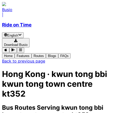
Busio
|
Ride on Time
English
Download Busio
Home
Features
Routes
Blogs
FAQs
Back to previous page
Hong Kong · kwun tong bbi
kwun tong town centre
kt352
Bus Routes Serving kwun tong bbi