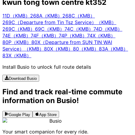
kwun tong town centre kt352
11D（KMB）
268A（KMB）
268C（KMB）
269C（Departure from Tin Tsz Service）（KMB）
269C（KMB）
69C（KMB）
74C（KMB）
74D（KMB）
74E（KMB）
74F（KMB）
74P（KMB）
74X（KMB）
80P（KMB）
80X（Departure from SUN TIN WAI
Service）（KMB）
80X（KMB）
80（KMB）
83A（KMB）
83X（KMB）
Install Busio to unlock full route details
Download Busio
Find and track real-time commute
information on Busio!
Google Play
App Store
Busio
Your smart companion for every ride.