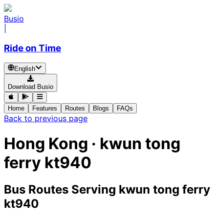
Busio
|
Ride on Time
English
Download Busio
Home
Features
Routes
Blogs
FAQs
Back to previous page
Hong Kong · kwun tong
ferry kt940
Bus Routes Serving kwun tong ferry
kt940