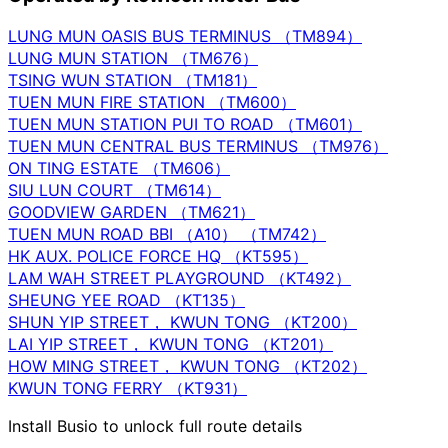
LUNG MUN OASIS BUS TERMINUS （TM894）
LUNG MUN STATION （TM676）
TSING WUN STATION （TM181）
TUEN MUN FIRE STATION （TM600）
TUEN MUN STATION PUI TO ROAD （TM601）
TUEN MUN CENTRAL BUS TERMINUS （TM976）
ON TING ESTATE （TM606）
SIU LUN COURT （TM614）
GOODVIEW GARDEN （TM621）
TUEN MUN ROAD BBI （A10） （TM742）
HK AUX. POLICE FORCE HQ （KT595）
LAM WAH STREET PLAYGROUND （KT492）
SHEUNG YEE ROAD （KT135）
SHUN YIP STREET， KWUN TONG （KT200）
LAI YIP STREET， KWUN TONG （KT201）
HOW MING STREET， KWUN TONG （KT202）
KWUN TONG FERRY （KT931）
Install Busio to unlock full route details