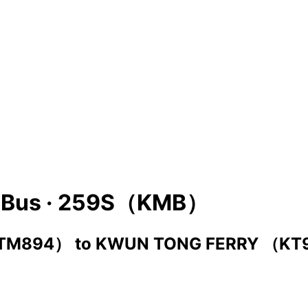
Bus ·
259S（KMB）
（TM894）
to
KWUN TONG FERRY （KT