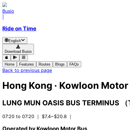
Busio
|
Ride on Time
English
Download Busio
Home
Features
Routes
Blogs
FAQs
Back to previous page
Hong Kong
·
Kowloon Motor 
LUNG MUN OASIS BUS TERMINUS 
07:20 to 07:20
｜ $7.4~$20.8
｜
Operated by Kowloon Motor Bus