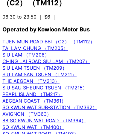
（C2） （TM112）
06:30 to 23:50
｜ $6
｜
Operated by Kowloon Motor Bus
TUEN MUN ROAD BBI （C2） （TM112）
TAI LAM CHUNG （TM205）
SIU LAM （TM206）
CHING LAI ROAD SIU LAM （TM207）
SIU LAM TSUEN （TM209）
SIU LAM SAN TSUEN （TM211）
THE AEGEAN （TM213）
SIU SAU SHEUNG TSUEN （TM215）
PEARL ISLAND （TM217）
AEGEAN COAST （TM361）
SO KWUN WAT SUB-STATION （TM362）
AVIGNON （TM363）
88 SO KWUN WAT ROAD （TM364）
SO KWUN WAT （TM400）
SO KWUN WAT ROAD （TM403）