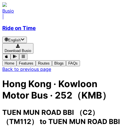
Busio
|
Ride on Time
English
Download Busio
Home
Features
Routes
Blogs
FAQs
Back to previous page
Hong Kong
·
Kowloon
Motor Bus ·
252（KMB）
TUEN MUN ROAD BBI （C2）
（TM112）
to
TUEN MUN ROAD BBI