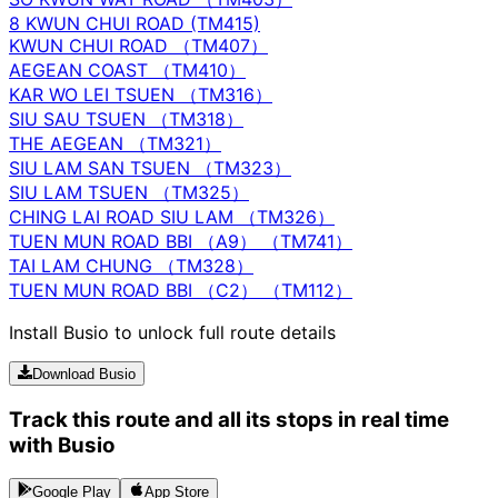
8 KWUN CHUI ROAD (TM415)
KWUN CHUI ROAD （TM407）
AEGEAN COAST （TM410）
KAR WO LEI TSUEN （TM316）
SIU SAU TSUEN （TM318）
THE AEGEAN （TM321）
SIU LAM SAN TSUEN （TM323）
SIU LAM TSUEN （TM325）
CHING LAI ROAD SIU LAM （TM326）
TUEN MUN ROAD BBI （A9） （TM741）
TAI LAM CHUNG （TM328）
TUEN MUN ROAD BBI （C2） （TM112）
Install Busio to unlock full route details
Download Busio
Track this route and all its stops in real time
with Busio
Google Play
App Store