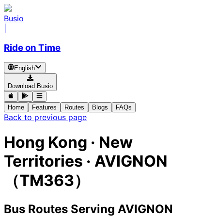
Busio
|
Ride on Time
English
Download Busio
Home
Features
Routes
Blogs
FAQs
Back to previous page
Hong Kong · New
Territories · AVIGNON
（TM363）
Bus Routes Serving AVIGNON