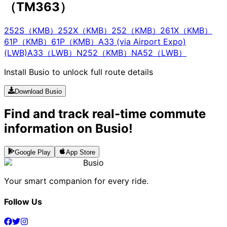
（TM363）
252S（KMB）
252X（KMB）
252（KMB）
261X（KMB）
61P（KMB）
61P（KMB）
A33 (via Airport Expo)
(LWB)
A33（LWB）
N252（KMB）
NA52（LWB）
Install Busio to unlock full route details
Download Busio
Find and track real-time commute
information on Busio!
Google Play
App Store
Busio
Your smart companion for every ride.
Follow Us