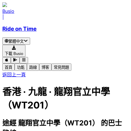
Busio
|
Ride on Time
繁體中文
下載 Busio
首頁
功能
路線
博客
常見問題
返回上一頁
香港 · 九龍 · 龍翔官立中學
（WT201）
途經 龍翔官立中學（WT201） 的巴士