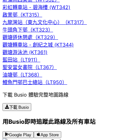
彩虹轉車站 - 碧海樓 (WT342)
啟業邨（KT315）
九龍灣站（東九文化中心）（KT317）
牛頭角下邨（KT323）
觀塘道休憩處（KT329）
觀塘轉車站 - 創紀之城 (KT344)
觀塘游泳池 (KT361)
藍田站（LT911）
聖安當女書院（LT367）
油塘邨（LT368）
鯉魚門邨巴士總站（LT950）
下載 Busio 體驗完整地圖路線
下載 Busio
用Busio即時追蹤此路線及所有車站
Google Play
App Store