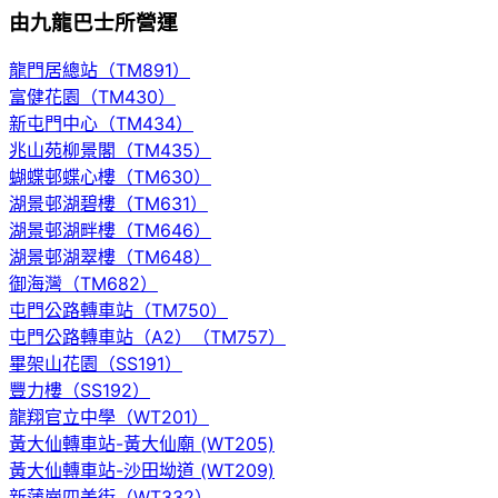
由九龍巴士所營運
龍門居總站（TM891）
富健花園（TM430）
新屯門中心（TM434）
兆山苑柳景閣（TM435）
蝴蝶邨蝶心樓（TM630）
湖景邨湖碧樓（TM631）
湖景邨湖畔樓（TM646）
湖景邨湖翠樓（TM648）
御海灣（TM682）
屯門公路轉車站（TM750）
屯門公路轉車站（A2）（TM757）
畢架山花園（SS191）
豐力樓（SS192）
龍翔官立中學（WT201）
黃大仙轉車站-黃大仙廟 (WT205)
黃大仙轉車站-沙田坳道 (WT209)
新蒲崗四美街（WT332）