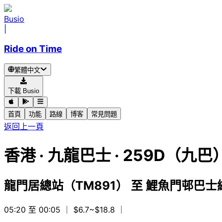
Busio
|
Ride on Time
繁體中文
下載 Busio
首頁
功能
路線
博客
常見問題
返回上一頁
香港
·
九龍巴士 ·
259D（九巴
龍門居總站（TM891）
至
鯉魚門邨巴士總
05:20 至 00:05
｜ $6.7~$18.8
｜