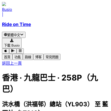
Busio
|
Ride on Time
繁體中文
下載 Busio
首頁
功能
路線
博客
常見問題
返回上一頁
香港
·
九龍巴士 ·
258P（九
巴）
洪水橋（洪福邨）總站（YL903）
至
藍