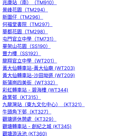
兆康站（南）（TM910）
景峰花園（TM294）
新圍仔（TM296）
何福堂書院（TM297）
華都花園（TM298）
屯門官立中學（TM731）
畢架山花園（SS190）
豐力樓（SS192）
龍翔官立中學（WT201）
黃大仙轉車站-黃大仙廟 (WT203)
黃大仙轉車站-沙田坳道 (WT209)
新蒲崗四美街（WT332）
彩虹轉車站 - 碧海樓 (WT344)
啟業邨（KT315）
九龍灣站（東九文化中心）（KT321）
牛頭角下邨（KT327）
觀塘道休憩處（KT329）
觀塘轉車站 - 創紀之城 (KT345)
觀塘游泳池 (KT360)