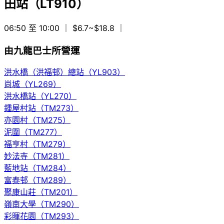
田站（LT910）
06:50 至 10:00
｜ $6.7~$18.8
｜
由九龍巴士所營運
洪水橋（洪福邨）總站（YL903）
尚城（YL269）
洪水橋站（YL270）
鍾屋村站（TM273）
亦園村（TM275）
泥圍（TM277）
福亨村（TM279）
妙法寺（TM281）
藍地站（TM284）
富泰邨（TM289）
聚康山莊（TM201）
嶺南大學（TM290）
彩暉花園（TM293）