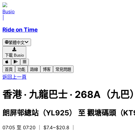
Busio
|
Ride on Time
繁體中文
下載 Busio
首頁
功能
路線
博客
常見問題
返回上一頁
香港
·
九龍巴士 ·
268A（九巴
朗屏邨總站（YL925）
至
觀塘碼頭（KT
07:05 至 07:20
｜ $7.4~$20.8
｜