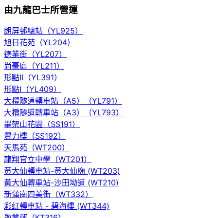
由九龍巴士所營運
朗屏邨總站（YL925）
旭日花苑（YL204）
德業街（YL207）
尚豪庭（YL211）
形點II（YL391）
形點I（YL409）
大欖隧道轉車站（A5）（YL791）
大欖隧道轉車站（A3）（YL793）
畢架山花園（SS191）
豐力樓（SS192）
天馬苑（WT200）
龍翔官立中學（WT201）
黃大仙轉車站-黃大仙廟 (WT203)
黃大仙轉車站-沙田坳道 (WT210)
新蒲崗四美街（WT332）
彩虹轉車站 - 碧海樓 (WT344)
啟業邨（KT316）