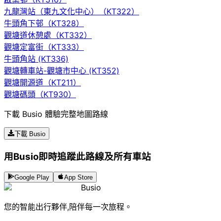
九龍灣站（東九文化中心）（KT322）
牛頭角下邨（KT328）
觀塘道休憩處（KT332）
觀塘定富街（KT333）
牛頭角站 (KT336)
觀塘轉車站-觀塘市中心 (KT352)
觀塘開源道（KT211）
觀塘碼頭（KT930）
下載 Busio 體驗完整地圖路線
下載 Busio
用Busio即時追蹤此路線及所有車站
Google Play
App Store
Busio
您的智能出行夥伴,陪伴每一次旅程。