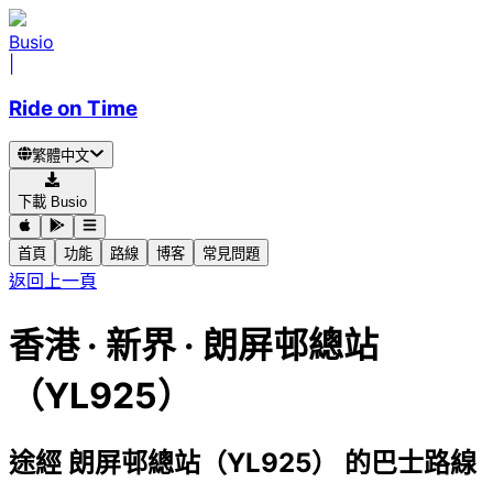
Busio
|
Ride on Time
繁體中文
下載 Busio
首頁
功能
路線
博客
常見問題
返回上一頁
香港 · 新界 · 朗屏邨總站
（YL925）
途經 朗屏邨總站（YL925） 的巴士路線