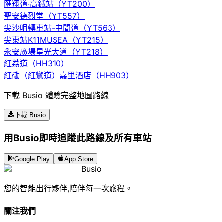
匯翔道·高鐵站（YT200）
聖安德烈堂（YT557）
尖沙咀轉車站-中間道（YT563）
尖東站K11MUSEA（YT215）
永安廣場星光大道（YT218）
紅荔道（HH310）
紅磡（紅鸞道）嘉里酒店（HH903）
下載 Busio 體驗完整地圖路線
下載 Busio
用Busio即時追蹤此路線及所有車站
Google Play
App Store
Busio
您的智能出行夥伴,陪伴每一次旅程。
關注我們