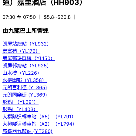
道）嘉里酒店（HH903）
07:30 至 07:50
｜ $5.8~$20.8
｜
由九龍巴士所營運
朗屏站總站（YL932）
宏富苑（YL176）
朗屏邨珠屏樓（YL150）
朗屏邨總站（YL925）
山水樓（YL226）
水邊圍邨（YL358）
元朗喜利徑 (YL365)
元朗同樂街 (YL369)
形點II（YL391）
形點I（YL403）
大欖隧道轉車站（A5）（YL791）
大欖隧道轉車站（A2）（YL794）
高鐵西九龍站 (YT280)