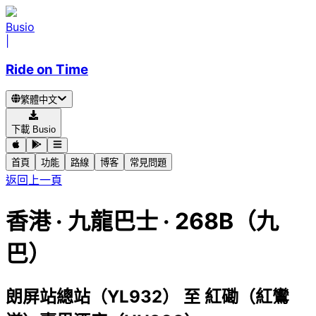
Busio
|
Ride on Time
繁體中文
下載 Busio
首頁
功能
路線
博客
常見問題
返回上一頁
香港
·
九龍巴士 ·
268B（九
巴）
朗屏站總站（YL932）
至
紅磡（紅鸞