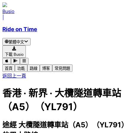
Busio
|
Ride on Time
繁體中文
下載 Busio
首頁
功能
路線
博客
常見問題
返回上一頁
香港 · 新界 · 大欖隧道轉車站
（A5）（YL791）
途經 大欖隧道轉車站（A5）（YL791）