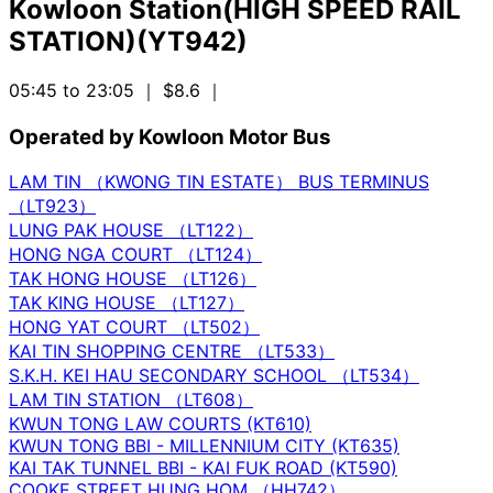
Kowloon Station(HIGH SPEED RAIL
STATION)(YT942)
05:45 to 23:05
｜ $8.6
｜
Operated by Kowloon Motor Bus
LAM TIN （KWONG TIN ESTATE） BUS TERMINUS
（LT923）
LUNG PAK HOUSE （LT122）
HONG NGA COURT （LT124）
TAK HONG HOUSE （LT126）
TAK KING HOUSE （LT127）
HONG YAT COURT （LT502）
KAI TIN SHOPPING CENTRE （LT533）
S.K.H. KEI HAU SECONDARY SCHOOL （LT534）
LAM TIN STATION （LT608）
KWUN TONG LAW COURTS (KT610)
KWUN TONG BBI - MILLENNIUM CITY (KT635)
KAI TAK TUNNEL BBI - KAI FUK ROAD (KT590)
COOKE STREET HUNG HOM （HH742）