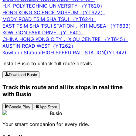
H.K. POLYTECHNIC UNIVERSITY （YT620）
HONG KONG SCIENCE MUSEUM （YT622）
MODY ROAD TSIM SHA TSUI （YT624）
EAST TSIM SHA TSUI STATION， K11 MUSEA （YT633）
KOWLOON PARK DRIVE （YT640）
CHINA HONG KONG CITY， XIQU CENTRE （YT645）
AUSTIN ROAD WEST（YT262）
Kowloon Station(HIGH SPEED RAIL STATION)(YT942)
Install Busio to unlock full route details
Download Busio
Track this route and all its stops in real time
with Busio
Google Play
App Store
Busio
Your smart companion for every ride.