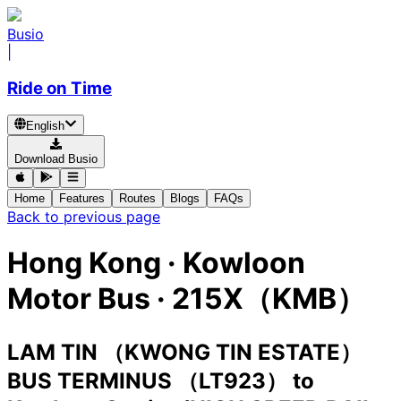
Busio
|
Ride on Time
English
Download Busio
Home
Features
Routes
Blogs
FAQs
Back to previous page
Hong Kong
·
Kowloon
Motor Bus ·
215X（KMB）
LAM TIN （KWONG TIN ESTATE）
BUS TERMINUS （LT923）
to