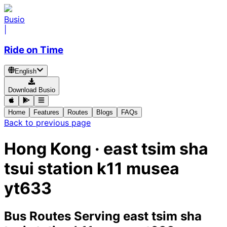
Busio
|
Ride on Time
English
Download Busio
Home
Features
Routes
Blogs
FAQs
Back to previous page
Hong Kong · east tsim sha
tsui station k11 musea
yt633
Bus Routes Serving east tsim sha