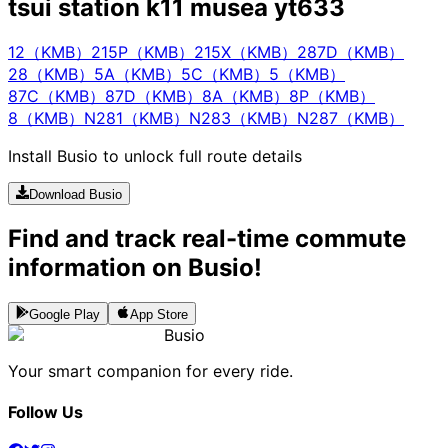
tsui station k11 musea yt633
12（KMB）
215P（KMB）
215X（KMB）
287D（KMB）
28（KMB）
5A（KMB）
5C（KMB）
5（KMB）
87C（KMB）
87D（KMB）
8A（KMB）
8P（KMB）
8（KMB）
N281（KMB）
N283（KMB）
N287（KMB）
Install Busio to unlock full route details
Download Busio
Find and track real-time commute
information on Busio!
Google Play
App Store
Busio
Your smart companion for every ride.
Follow Us