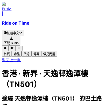
Busio
|
Ride on Time
繁體中文
下載 Busio
首頁
功能
路線
博客
常見問題
返回上一頁
香港 · 新界 · 天逸邨逸潭樓
（TN501）
途經 天逸邨逸潭樓（TN501） 的巴士路