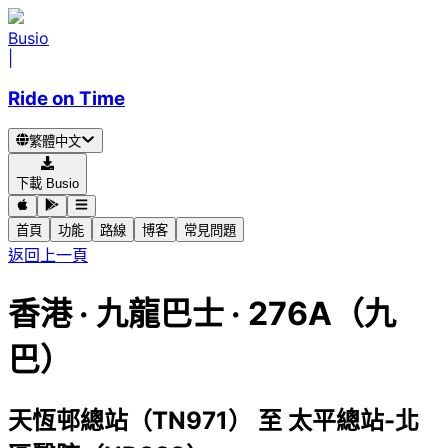
Busio
|
Ride on Time
繁體中文
下載 Busio
首頁
功能
路線
博客
常見問題
返回上一頁
香港
·
九龍巴士 ·
276A（九
巴）
天恆邨總站（TN971）
至
太平總站-北