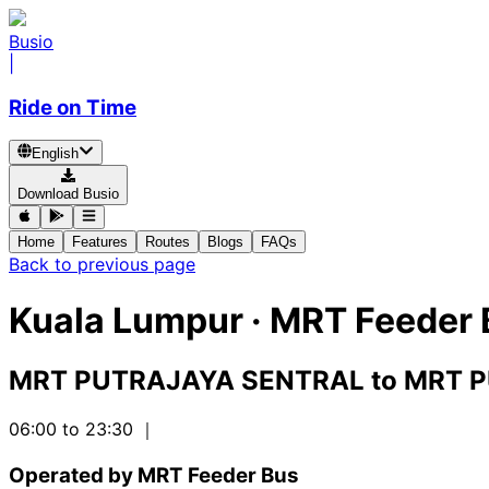
Busio
|
Ride on Time
English
Download Busio
Home
Features
Routes
Blogs
FAQs
Back to previous page
Kuala Lumpur
·
MRT Feeder 
MRT PUTRAJAYA SENTRAL
to
MRT P
06:00 to 23:30
｜
Operated by MRT Feeder Bus