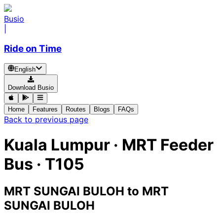
Busio
|
Ride on Time
English
Download Busio
Home
Features
Routes
Blogs
FAQs
Back to previous page
Kuala Lumpur
·
MRT Feeder
Bus ·
T105
MRT SUNGAI BULOH
to
MRT
SUNGAI BULOH