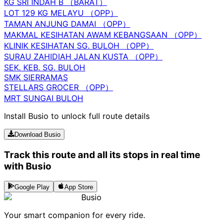
KG SRI INDAH B （BARAT）
LOT 129 KG MELAYU （OPP）
TAMAN ANJUNG DAMAI （OPP）
MAKMAL KESIHATAN AWAM KEBANGSAAN （OPP）
KLINIK KESIHATAN SG. BULOH （OPP）
SURAU ZAHIDIAH JALAN KUSTA （OPP）
SEK. KEB. SG. BULOH
SMK SIERRAMAS
STELLARS GROCER （OPP）
MRT SUNGAI BULOH
Install Busio to unlock full route details
Download Busio
Track this route and all its stops in real time
with Busio
Google Play
App Store
Busio
Your smart companion for every ride.