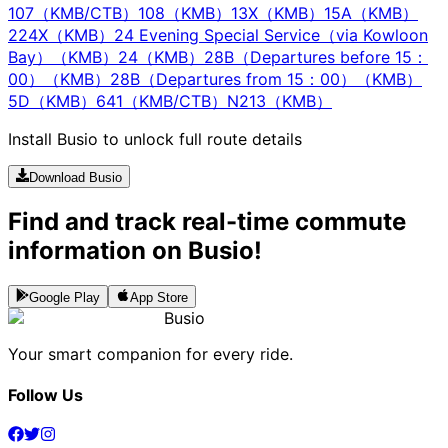
107（KMB/CTB）
108（KMB）
13X（KMB）
15A（KMB）
224X（KMB）
24 Evening Special Service（via Kowloon
Bay）（KMB）
24（KMB）
28B（Departures before 15：
00）（KMB）
28B（Departures from 15：00）（KMB）
5D（KMB）
641（KMB/CTB）
N213（KMB）
Install Busio to unlock full route details
Download Busio
Find and track real-time commute
information on Busio!
Google Play
App Store
Busio
Your smart companion for every ride.
Follow Us