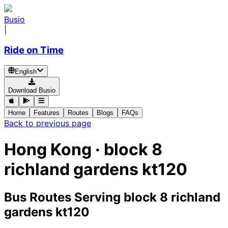
Busio
|
Ride on Time
English
Download Busio
Home
Features
Routes
Blogs
FAQs
Back to previous page
Hong Kong · block 8
richland gardens kt120
Bus Routes Serving block 8 richland
gardens kt120