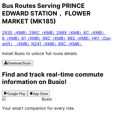
Bus Routes Serving PRINCE
EDWARD STATION， FLOWER
MARKET (MK185)
293S（KMB）
296C（KMB）
298X（KMB）
6C（KMB）
6（KMB）
81（KMB）
98C（KMB）
98S（KMB）
HK1（Day
shift）（KMB）
N241（KMB）
X6C（KMB）
Install Busio to unlock full route details
Download Busio
Find and track real-time commute
information on Busio!
Google Play
App Store
Busio
Your smart companion for every ride.