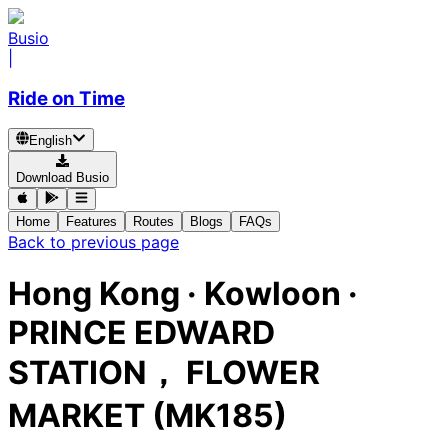
Busio
|
Ride on Time
English
Download Busio
Home
Features
Routes
Blogs
FAQs
Back to previous page
Hong Kong · Kowloon ·
PRINCE EDWARD
STATION， FLOWER
MARKET (MK185)