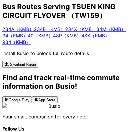
Bus Routes Serving TSUEN KING
CIRCUIT FLYOVER （TW159）
234A（KMB）
234B（KMB）
234X（KMB）
34M（KMB）
34（KMB）
40（KMB）
48P（KMB）
48X（KMB）
934（KMB）
Install Busio to unlock full route details
Download Busio
Find and track real-time commute
information on Busio!
Google Play
App Store
Busio
Your smart companion for every ride.
Follow Us