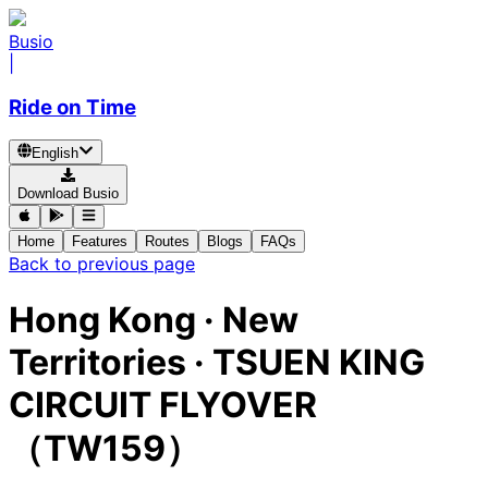
Busio
|
Ride on Time
English
Download Busio
Home
Features
Routes
Blogs
FAQs
Back to previous page
Hong Kong · New
Territories · TSUEN KING
CIRCUIT FLYOVER
（TW159）