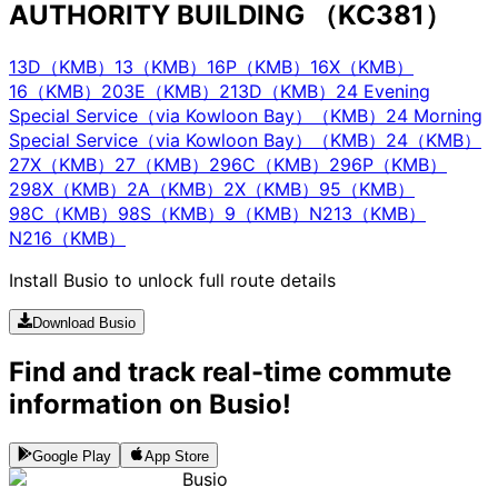
AUTHORITY BUILDING （KC381）
13D（KMB）
13（KMB）
16P（KMB）
16X（KMB）
16（KMB）
203E（KMB）
213D（KMB）
24 Evening
Special Service（via Kowloon Bay）（KMB）
24 Morning
Special Service（via Kowloon Bay）（KMB）
24（KMB）
27X（KMB）
27（KMB）
296C（KMB）
296P（KMB）
298X（KMB）
2A（KMB）
2X（KMB）
95（KMB）
98C（KMB）
98S（KMB）
9（KMB）
N213（KMB）
N216（KMB）
Install Busio to unlock full route details
Download Busio
Find and track real-time commute
information on Busio!
Google Play
App Store
Busio