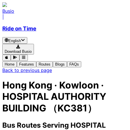
Busio
|
Ride on Time
English
Download Busio
Home
Features
Routes
Blogs
FAQs
Back to previous page
Hong Kong · Kowloon ·
HOSPITAL AUTHORITY
BUILDING （KC381）
Bus Routes Serving HOSPITAL