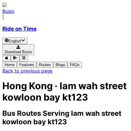
Busio
|
Ride on Time
English
Download Busio
Home
Features
Routes
Blogs
FAQs
Back to previous page
Hong Kong · lam wah street
kowloon bay kt123
Bus Routes Serving lam wah street
kowloon bay kt123