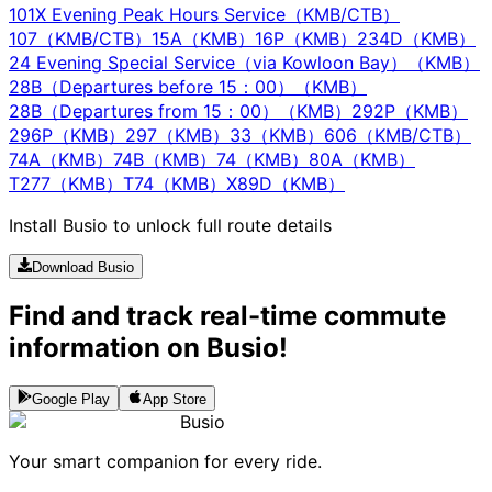
101X Evening Peak Hours Service（KMB/CTB）
107（KMB/CTB）
15A（KMB）
16P（KMB）
234D（KMB）
24 Evening Special Service（via Kowloon Bay）（KMB）
28B（Departures before 15：00）（KMB）
28B（Departures from 15：00）（KMB）
292P（KMB）
296P（KMB）
297（KMB）
33（KMB）
606（KMB/CTB）
74A（KMB）
74B（KMB）
74（KMB）
80A（KMB）
T277（KMB）
T74（KMB）
X89D（KMB）
Install Busio to unlock full route details
Download Busio
Find and track real-time commute
information on Busio!
Google Play
App Store
Busio
Your smart companion for every ride.