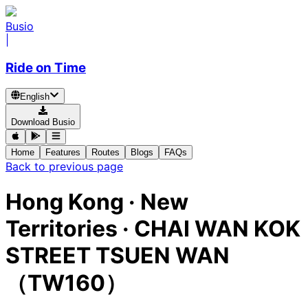
Busio
|
Ride on Time
English
Download Busio
Home
Features
Routes
Blogs
FAQs
Back to previous page
Hong Kong · New
Territories · CHAI WAN KOK
STREET TSUEN WAN
（TW160）