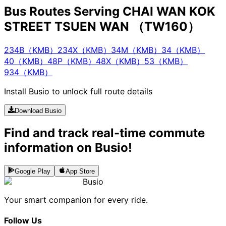
Bus Routes Serving CHAI WAN KOK
STREET TSUEN WAN （TW160）
234B（KMB）
234X（KMB）
34M（KMB）
34（KMB）
40（KMB）
48P（KMB）
48X（KMB）
53（KMB）
934（KMB）
Install Busio to unlock full route details
Download Busio
Find and track real-time commute
information on Busio!
Google Play
App Store
Busio
Your smart companion for every ride.
Follow Us