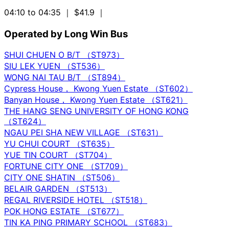
04:10 to 04:35
｜ $41.9
｜
Operated by Long Win Bus
SHUI CHUEN O B/T （ST973）
SIU LEK YUEN （ST536）
WONG NAI TAU B/T （ST894）
Cypress House， Kwong Yuen Estate （ST602）
Banyan House， Kwong Yuen Estate （ST621）
THE HANG SENG UNIVERSITY OF HONG KONG
（ST624）
NGAU PEI SHA NEW VILLAGE （ST631）
YU CHUI COURT （ST635）
YUE TIN COURT （ST704）
FORTUNE CITY ONE （ST709）
CITY ONE SHATIN （ST506）
BELAIR GARDEN （ST513）
REGAL RIVERSIDE HOTEL （ST518）
POK HONG ESTATE （ST677）
TIN KA PING PRIMARY SCHOOL （ST683）