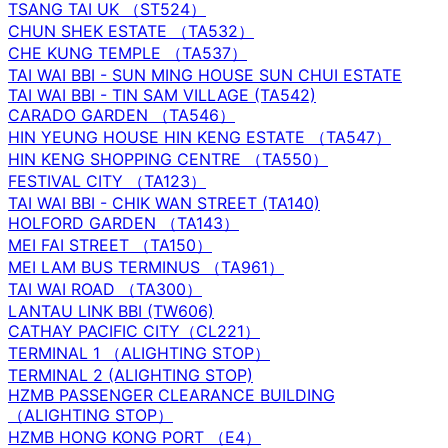
TSANG TAI UK （ST524）
CHUN SHEK ESTATE （TA532）
CHE KUNG TEMPLE （TA537）
TAI WAI BBI - SUN MING HOUSE SUN CHUI ESTATE
TAI WAI BBI - TIN SAM VILLAGE (TA542)
CARADO GARDEN （TA546）
HIN YEUNG HOUSE HIN KENG ESTATE （TA547）
HIN KENG SHOPPING CENTRE （TA550）
FESTIVAL CITY （TA123）
TAI WAI BBI - CHIK WAN STREET (TA140)
HOLFORD GARDEN （TA143）
MEI FAI STREET （TA150）
MEI LAM BUS TERMINUS （TA961）
TAI WAI ROAD （TA300）
LANTAU LINK BBI (TW606)
CATHAY PACIFIC CITY（CL221）
TERMINAL 1 （ALIGHTING STOP）
TERMINAL 2 (ALIGHTING STOP)
HZMB PASSENGER CLEARANCE BUILDING
（ALIGHTING STOP）
HZMB HONG KONG PORT （E4）