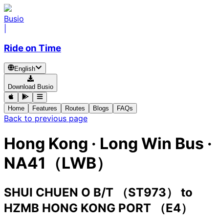
Busio
|
Ride on Time
English
Download Busio
Home
Features
Routes
Blogs
FAQs
Back to previous page
Hong Kong
·
Long Win Bus ·
NA41（LWB）
SHUI CHUEN O B/T （ST973）
to
HZMB HONG KONG PORT （E4）