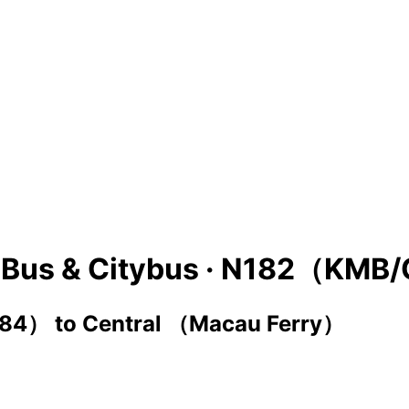
Bus & Citybus ·
N182（KMB/
884）
to
Central （Macau Ferry）