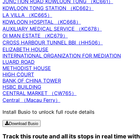
JUNCTION ROAD KOWLOON TONG （KC661）
KOWLOON TONG STATION （KC662）
LA VILLA （KC665）
KOWLOON HOSPITAL （KC668）
AUXILIARY MEDICAL SERVICE （KC678）
OI MAN ESTATE （KC679）
CROSS HARBOUR TUNNEL BBI（HH506）
ELIZABETH HOUSE
INTERNATIONAL ORGANIZATION FOR MEDIATION
LUARD ROAD
METHODIST HOUSE
HIGH COURT
BANK OF CHINA TOWER
HSBC BUILDING
CENTRAL MARKET （CW765）
Central （Macau Ferry）
Install Busio to unlock full route details
Download Busio
Track this route and all its stops in real time wit