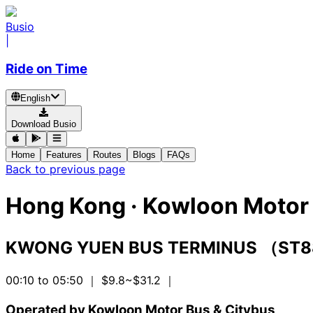
Busio
|
Ride on Time
English
Download Busio
Home
Features
Routes
Blogs
FAQs
Back to previous page
Hong Kong
·
Kowloon Motor 
KWONG YUEN BUS TERMINUS （ST
00:10 to 05:50
｜ $9.8~$31.2
｜
Operated by Kowloon Motor Bus & Citybus