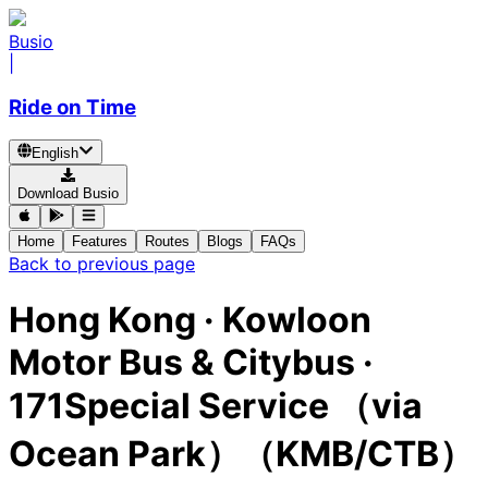
Busio
|
Ride on Time
English
Download Busio
Home
Features
Routes
Blogs
FAQs
Back to previous page
Hong Kong
·
Kowloon
Motor Bus & Citybus ·
171Special Service （via
Ocean Park）（KMB/CTB）