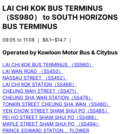
LAI CHI KOK BUS TERMINUS
（SS980）
to
SOUTH HORIZONS
BUS TERMINUS
09:05 to 11:08
｜ $6.1~$14.7
｜
Operated by Kowloon Motor Bus & Citybus
LAI CHI KOK BUS TERMINUS （SS980）
LAI WAN ROAD （SS450）
NASSAU STREET （SS452）
LAI CHI KOK STATION（SS466）
CHEUNG WAH STREET（SS471）
CHEUNG SHA WAN STATION（SS476）
TONKIN STREET CHEUNG SHA WAN（SS480）
YEN CHOW STREET SHAM SHUI PO（SS485）
PEI HO STREET SHAM SHUI PO（SS488）
MAPLE STREET SHAM SHUI PO （SS494）
PRINCE EDWARD STATION， FLOWER