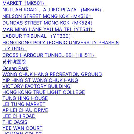
MARKET（MK501）
NULLAH ROAD， ALLIED PLAZA （MK506）
NELSON STREET MONG KOK（MK516）
DUNDAS STREET MONG KOK（MK524）
MAN MING LANE YAU MA TEI（YT541）
LABOUR TRIBUNAL （YT330）
HONG KONG POLYTECHNIC UNIVERSITY PHASE 8
（YT610）
CROSS HARBOUR TUNNEL BBI（HH511）
黄竹坑医院
Ocean Park
WONG CHUK HANG RECREATION GROUND
YIP HING ST WONG CHUK HANG
VICTORY FACTORY BUILDING
HONG KONG TRUE LIGHT COLLEGE
TUNG HING HOUSE
LEI TUNG MARKET
AP LEI CHAU DRIVE
LEE CHI ROAD
THE OASIS
YEE WAN COURT
HOI WAN COURT