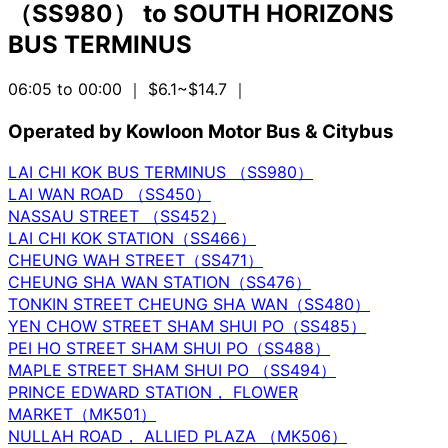
（SS980）
to
SOUTH HORIZONS
BUS TERMINUS
06:05 to 00:00
｜ $6.1~$14.7
｜
Operated by Kowloon Motor Bus & Citybus
LAI CHI KOK BUS TERMINUS （SS980）
LAI WAN ROAD （SS450）
NASSAU STREET （SS452）
LAI CHI KOK STATION（SS466）
CHEUNG WAH STREET（SS471）
CHEUNG SHA WAN STATION（SS476）
TONKIN STREET CHEUNG SHA WAN（SS480）
YEN CHOW STREET SHAM SHUI PO（SS485）
PEI HO STREET SHAM SHUI PO（SS488）
MAPLE STREET SHAM SHUI PO （SS494）
PRINCE EDWARD STATION， FLOWER
MARKET（MK501）
NULLAH ROAD， ALLIED PLAZA （MK506）