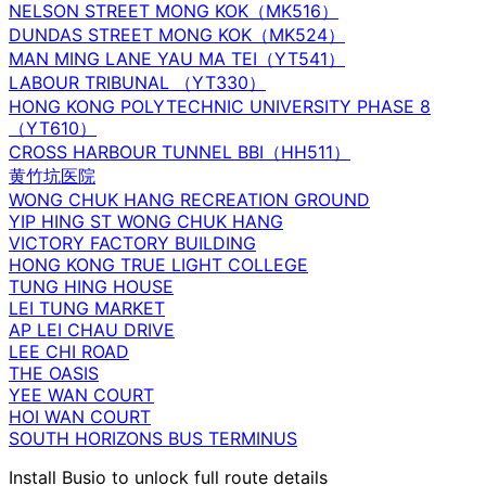
NELSON STREET MONG KOK（MK516）
DUNDAS STREET MONG KOK（MK524）
MAN MING LANE YAU MA TEI（YT541）
LABOUR TRIBUNAL （YT330）
HONG KONG POLYTECHNIC UNIVERSITY PHASE 8
（YT610）
CROSS HARBOUR TUNNEL BBI（HH511）
黄竹坑医院
WONG CHUK HANG RECREATION GROUND
YIP HING ST WONG CHUK HANG
VICTORY FACTORY BUILDING
HONG KONG TRUE LIGHT COLLEGE
TUNG HING HOUSE
LEI TUNG MARKET
AP LEI CHAU DRIVE
LEE CHI ROAD
THE OASIS
YEE WAN COURT
HOI WAN COURT
SOUTH HORIZONS BUS TERMINUS
Install Busio to unlock full route details