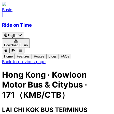
Busio
|
Ride on Time
English
Download Busio
Home
Features
Routes
Blogs
FAQs
Back to previous page
Hong Kong
·
Kowloon
Motor Bus & Citybus ·
171（KMB/CTB）
LAI CHI KOK BUS TERMINUS