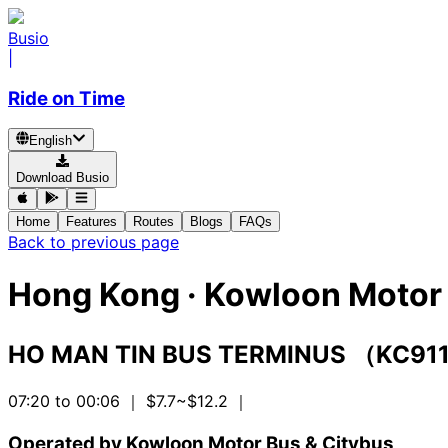
Busio
|
Ride on Time
English
Download Busio
Home
Features
Routes
Blogs
FAQs
Back to previous page
Hong Kong
·
Kowloon Motor 
HO MAN TIN BUS TERMINUS （KC91
07:20 to 00:06
｜ $7.7~$12.2
｜
Operated by Kowloon Motor Bus & Citybus