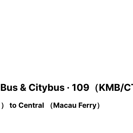
Bus & Citybus ·
109（KMB/C
1）
to
Central （Macau Ferry）