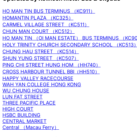
HO MAN TIN BUS TERMINUS （KC911）
HOMANTIN PLAZA （KC325）
CARMEL VILLAGE STREET （KC511）
CHUN MAN COURT （KC512）
HO MAN TIN （OI MAN ESTATE） BUS TERMINUS （KC9
HOLY TRINITY CHURCH SECONDARY SCHOOL （KC513
CHUNG HAU STREET （KC514）
SHUN YUNG STREET （KC507）
PING CHI STREET HUNG HOM （HH740）
CROSS HARBOUR TUNNEL BBI（HH510）
HAPPY VALLEY RACECOURSE
WAH YAN COLLEGE HONG KONG
WU CHUNG HOUSE
LUN FAT STREET
THREE PACIFIC PLACE
HIGH COURT
HSBC BUILDING
CENTRAL MARKET
Central （Macau Ferry）