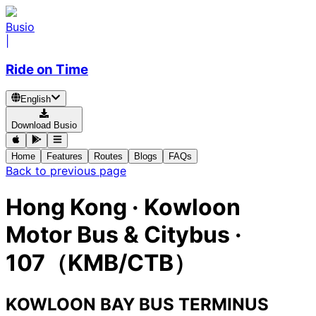
Busio
|
Ride on Time
English
Download Busio
Home
Features
Routes
Blogs
FAQs
Back to previous page
Hong Kong
·
Kowloon
Motor Bus & Citybus ·
107（KMB/CTB）
KOWLOON BAY BUS TERMINUS