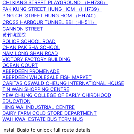
CHI KIANG STREET PLAYGROUND （HH736）
PAK KUNG STREET HUNG HOM （HH739）
PING CHI STREET HUNG HOM （HH740）
CROSS HARBOUR TUNNEL BBI（HH511）
CANNON STREET
黄竹坑医院
POLICE SCHOOL ROAD
CHAN PAK SHA SCHOOL
NAM LONG SHAN ROAD
VICTORY FACTORY BUILDING
OCEAN COURT
ABERDEEN PROMENADE
ABERDEEN WHOLESALE FISH MARKET
CARITAS OSWALD CHEUNG INTERNATIONAL HOUSE
TIN WAN SHOPPING CENTRE
YEW CHUNG COLLEGE OF EARLY CHIRDHOOD
EDUCATION
HING WAI INDUSTRIAL CENTRE
DAIRY FARM COLD STORE DEPARTMENT
WAH KWAI ESTATE BUS TERMINUS
Install Busio to unlock full route details