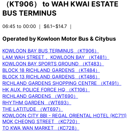
（KT906）
to
WAH KWAI ESTATE
BUS TERMINUS
06:45 to 00:00
｜ $6.1~$14.7
｜
Operated by Kowloon Motor Bus & Citybus
KOWLOON BAY BUS TERMINUS （KT906）
LAM WAH STREET， KOWLOON BAY （KT481）
KOWLOON BAY SPORTS GROUND （KT483）
BLOCK 18 RICHLAND GARDENS （KT484）
BLOCK 13 RICHLAND GARDENS （KT486）
RICHLAND GARDENS SHOPPING CENTRE （KT491）
HK AUX. POLICE FORCE HQ （KT106）
RICHLAND GARDENS （WT690）
RHYTHM GARDEN （WT693）
THE LATITUDE （WT697）
KOWLOON CITY BBI - REGAL ORIENTAL HOTEL (KC711)
MOK CHEONG STREET （KC720）
TO KWA WAN MARKET （KC728）