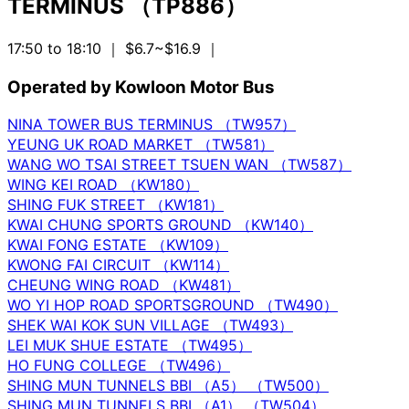
TERMINUS （TP886）
17:50 to 18:10
｜ $6.7~$16.9
｜
Operated by Kowloon Motor Bus
NINA TOWER BUS TERMINUS （TW957）
YEUNG UK ROAD MARKET （TW581）
WANG WO TSAI STREET TSUEN WAN （TW587）
WING KEI ROAD （KW180）
SHING FUK STREET （KW181）
KWAI CHUNG SPORTS GROUND （KW140）
KWAI FONG ESTATE （KW109）
KWONG FAI CIRCUIT （KW114）
CHEUNG WING ROAD （KW481）
WO YI HOP ROAD SPORTSGROUND （TW490）
SHEK WAI KOK SUN VILLAGE （TW493）
LEI MUK SHUE ESTATE （TW495）
HO FUNG COLLEGE （TW496）
SHING MUN TUNNELS BBI （A5） （TW500）
SHING MUN TUNNELS BBI （A1） （TW504）