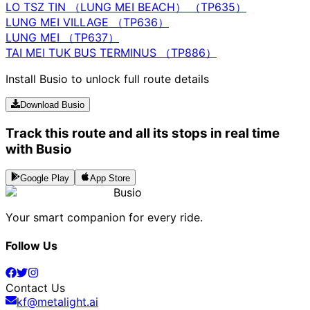
LO TSZ TIN （LUNG MEI BEACH） （TP635）
LUNG MEI VILLAGE （TP636）
LUNG MEI （TP637）
TAI MEI TUK BUS TERMINUS （TP886）
Install Busio to unlock full route details
Download Busio
Track this route and all its stops in real time
with Busio
Google Play
App Store
Busio
Your smart companion for every ride.
Follow Us
Contact Us
kf@metalight.ai