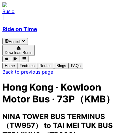
Busio
|
Ride on Time
English
Download Busio
Home
Features
Routes
Blogs
FAQs
Back to previous page
Hong Kong
·
Kowloon
Motor Bus ·
73P（KMB）
NINA TOWER BUS TERMINUS
（TW957）
to
TAI MEI TUK BUS