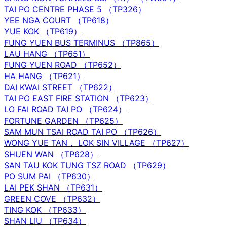
TAI PO CENTRE PHASE 5 （TP326）
YEE NGA COURT （TP618）
YUE KOK （TP619）
FUNG YUEN BUS TERMINUS （TP865）
LAU HANG （TP651）
FUNG YUEN ROAD （TP652）
HA HANG （TP621）
DAI KWAI STREET （TP622）
TAI PO EAST FIRE STATION （TP623）
LO FAI ROAD TAI PO （TP624）
FORTUNE GARDEN （TP625）
SAM MUN TSAI ROAD TAI PO （TP626）
WONG YUE TAN， LOK SIN VILLAGE （TP627）
SHUEN WAN （TP628）
SAN TAU KOK TUNG TSZ ROAD （TP629）
PO SUM PAI （TP630）
LAI PEK SHAN （TP631）
GREEN COVE （TP632）
TING KOK （TP633）
SHAN LIU （TP634）