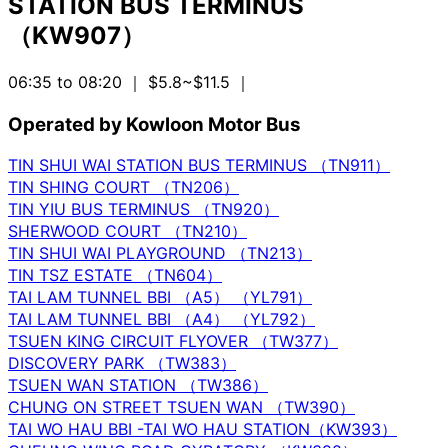
STATION BUS TERMINUS
（KW907）
06:35 to 08:20
｜ $5.8~$11.5
｜
Operated by Kowloon Motor Bus
TIN SHUI WAI STATION BUS TERMINUS （TN911）
TIN SHING COURT （TN206）
TIN YIU BUS TERMINUS （TN920）
SHERWOOD COURT （TN210）
TIN SHUI WAI PLAYGROUND （TN213）
TIN TSZ ESTATE （TN604）
TAI LAM TUNNEL BBI （A5） （YL791）
TAI LAM TUNNEL BBI （A4） （YL792）
TSUEN KING CIRCUIT FLYOVER （TW377）
DISCOVERY PARK （TW383）
TSUEN WAN STATION （TW386）
CHUNG ON STREET TSUEN WAN （TW390）
TAI WO HAU BBI -TAI WO HAU STATION（KW393）