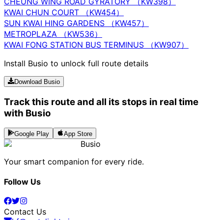
CHEUNG WING ROAD GYRATORY （KW398）
KWAI CHUN COURT （KW454）
SUN KWAI HING GARDENS （KW457）
METROPLAZA （KW536）
KWAI FONG STATION BUS TERMINUS （KW907）
Install Busio to unlock full route details
Download Busio
Track this route and all its stops in real time
with Busio
Google Play
App Store
Busio
Your smart companion for every ride.
Follow Us
Contact Us