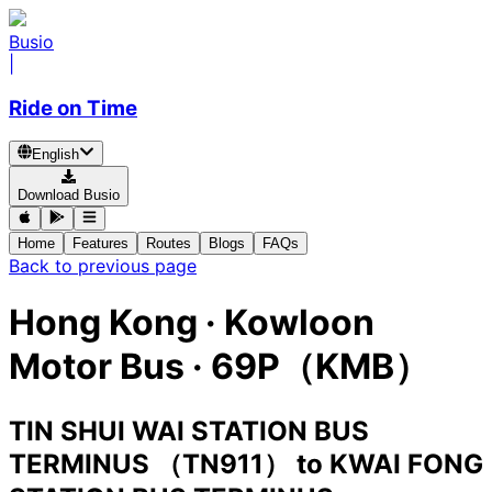
Busio
|
Ride on Time
English
Download Busio
Home
Features
Routes
Blogs
FAQs
Back to previous page
Hong Kong
·
Kowloon
Motor Bus ·
69P（KMB）
TIN SHUI WAI STATION BUS
TERMINUS （TN911）
to
KWAI FONG