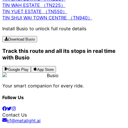
TIN WAH ESTATE （TN225）
TIN YUET ESTATE （TN550）
TIN SHUI WAI TOWN CENTRE （TN940）
Install Busio to unlock full route details
Download Busio
Track this route and all its stops in real time
with Busio
Google Play
App Store
Busio
Your smart companion for every ride.
Follow Us
Contact Us
kf@metalight.ai