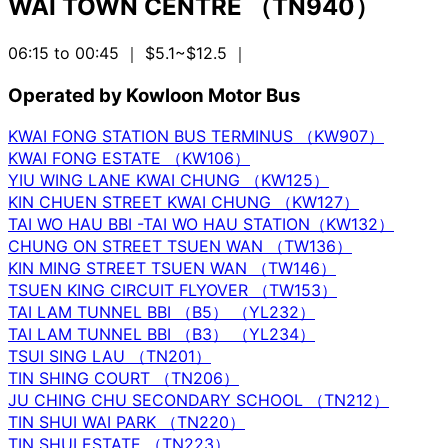
WAI TOWN CENTRE （TN940）
06:15 to 00:45
｜ $5.1~$12.5
｜
Operated by Kowloon Motor Bus
KWAI FONG STATION BUS TERMINUS （KW907）
KWAI FONG ESTATE （KW106）
YIU WING LANE KWAI CHUNG （KW125）
KIN CHUEN STREET KWAI CHUNG （KW127）
TAI WO HAU BBI -TAI WO HAU STATION（KW132）
CHUNG ON STREET TSUEN WAN （TW136）
KIN MING STREET TSUEN WAN （TW146）
TSUEN KING CIRCUIT FLYOVER （TW153）
TAI LAM TUNNEL BBI （B5） （YL232）
TAI LAM TUNNEL BBI （B3） （YL234）
TSUI SING LAU （TN201）
TIN SHING COURT （TN206）
JU CHING CHU SECONDARY SCHOOL （TN212）
TIN SHUI WAI PARK （TN220）
TIN SHUI ESTATE （TN223）