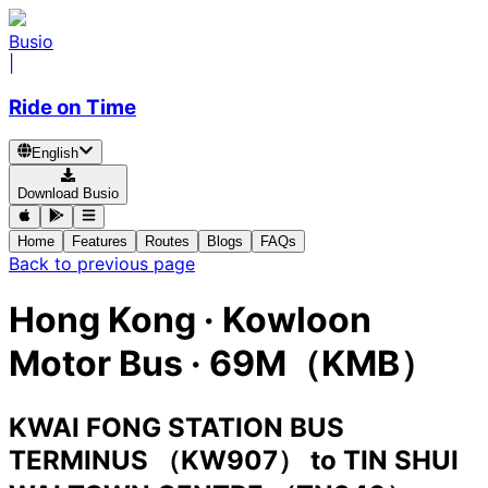
Busio
|
Ride on Time
English
Download Busio
Home
Features
Routes
Blogs
FAQs
Back to previous page
Hong Kong
·
Kowloon
Motor Bus ·
69M（KMB）
KWAI FONG STATION BUS
TERMINUS （KW907）
to
TIN SHUI