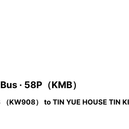
Bus ·
58P（KMB）
US （KW908）
to
TIN YUE HOUSE TIN 