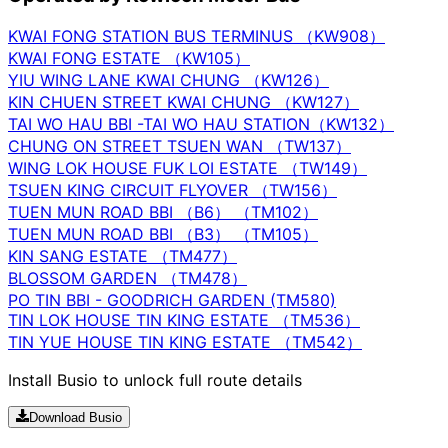
KWAI FONG STATION BUS TERMINUS （KW908）
KWAI FONG ESTATE （KW105）
YIU WING LANE KWAI CHUNG （KW126）
KIN CHUEN STREET KWAI CHUNG （KW127）
TAI WO HAU BBI -TAI WO HAU STATION（KW132）
CHUNG ON STREET TSUEN WAN （TW137）
WING LOK HOUSE FUK LOI ESTATE （TW149）
TSUEN KING CIRCUIT FLYOVER （TW156）
TUEN MUN ROAD BBI （B6） （TM102）
TUEN MUN ROAD BBI （B3） （TM105）
KIN SANG ESTATE （TM477）
BLOSSOM GARDEN （TM478）
PO TIN BBI - GOODRICH GARDEN (TM580)
TIN LOK HOUSE TIN KING ESTATE （TM536）
TIN YUE HOUSE TIN KING ESTATE （TM542）
Install Busio to unlock full route details
Download Busio