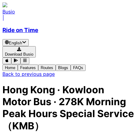
Busio
|
Ride on Time
English
Download Busio
Home
Features
Routes
Blogs
FAQs
Back to previous page
Hong Kong
·
Kowloon
Motor Bus ·
278K Morning
Peak Hours Special Service
（KMB）