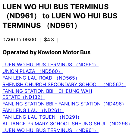
LUEN WO HUI BUS TERMINUS
（ND961）
to
LUEN WO HUI BUS
TERMINUS （ND961）
07:00 to 09:00
｜ $4.3
｜
Operated by Kowloon Motor Bus
LUEN WO HUI BUS TERMINUS （ND961）
UNION PLAZA （ND560）
FAN LENG LAU ROAD （ND565）
RHENISH CHURCH SECONDARY SCHOOL （ND567）
FANLING STATION BBI - CHEUNG WAH
ESTATE（ND182）
FANLING STATION BBI - FANLING STATION（ND496）
FAN LENG LAU （ND261）
FAN LENG LAU TSUEN （ND291）
ALLIANCE PRIMARY SCHOOL SHEUNG SHUI （ND296）
LUEN WO HUI BUS TERMINUS （ND961）