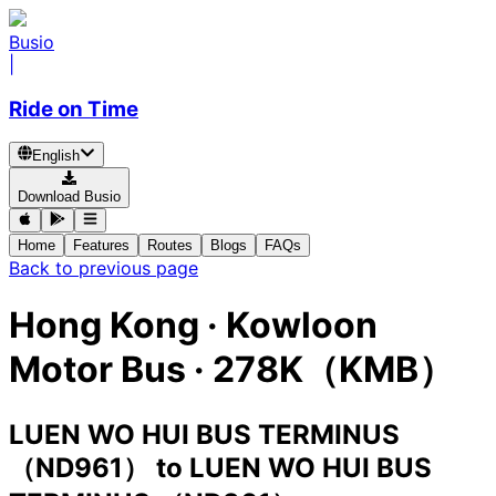
Busio
|
Ride on Time
English
Download Busio
Home
Features
Routes
Blogs
FAQs
Back to previous page
Hong Kong
·
Kowloon
Motor Bus ·
278K（KMB）
LUEN WO HUI BUS TERMINUS
（ND961）
to
LUEN WO HUI BUS