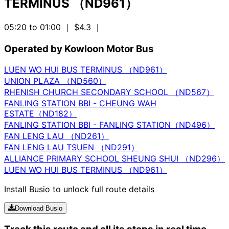
TERMINUS （ND961）
05:20 to 01:00
｜ $4.3
｜
Operated by Kowloon Motor Bus
LUEN WO HUI BUS TERMINUS （ND961）
UNION PLAZA （ND560）
RHENISH CHURCH SECONDARY SCHOOL （ND567）
FANLING STATION BBI - CHEUNG WAH
ESTATE（ND182）
FANLING STATION BBI - FANLING STATION（ND496）
FAN LENG LAU （ND261）
FAN LENG LAU TSUEN （ND291）
ALLIANCE PRIMARY SCHOOL SHEUNG SHUI （ND296）
LUEN WO HUI BUS TERMINUS （ND961）
Install Busio to unlock full route details
Download Busio