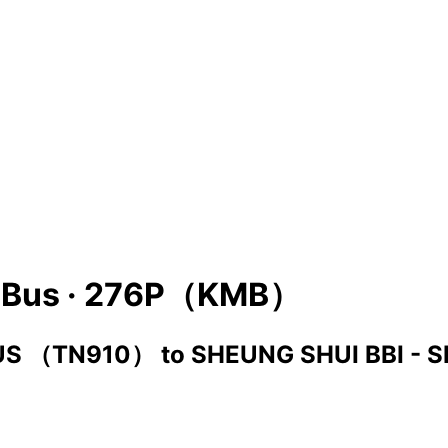
Bus ·
276P（KMB）
NUS （TN910）
to
SHEUNG SHUI BBI -