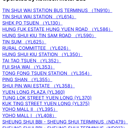
TIN SHUI WAI STATION BUS TERMINUS （TN910）
TIN SHUI WAI STATION （YL614）
SHEK PO TSUEN （YL130）
HUNG FUK ESTATE HUNG YUEN ROAD （YL586）
HUNG SHUI KIU TIN SAM ROAD （YL590）
TIN SUM （YL625）
RURAL COMMITTEE （YL626）
HUNG SHUI KIU STATION （YL350）
TAI TAO TSUEN （YL352）
FUI SHA WAI （YL353）
TONG FONG TSUEN STATION （YL354）
PING SHAN （YL355）
SHUI PIN WAI ESTATE （YL358）
YUEN LONG PLAZA (YL360)
TUNG LOK STREET YUEN LONG (YL370)
KUK TING STREET YUEN LONG (YL375)
YOHO MALL II （YL395）
YOHO MALL I （YL408）
SHEUNG SHUI BBI - SHEUNG SHUI TERMINUS（ND479）
SHEUNG SHUI BBI - SHEUNG SHUI TERMINUS（ND913）