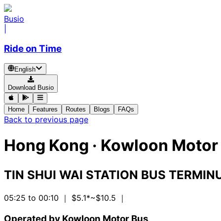
Busio
|
Ride on Time
English
Download Busio
Home
Features
Routes
Blogs
FAQs
Back to previous page
Hong Kong
·
Kowloon Motor 
TIN SHUI WAI STATION BUS TERMI
05:25 to 00:10
｜ $5.1*~$10.5
｜
Operated by Kowloon Motor Bus