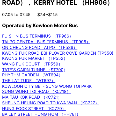
ROAD）， KERRY HOTEL （HH906）
07:05 to 07:45
｜ $7.4~$11.5
｜
Operated by Kowloon Motor Bus
FU SHIN BUS TERMINUS （TP966）
TAI PO CENTRAL BUS TERMINUS （TP908）
ON CHEUNG ROAD TAI PO （TP536）
KWONG FUK ROAD BBI-PLOVER COVE GARDEN (TP550)
KWONG FUK MARKET （TP552）
WANG FUK COURT （TP559）
TATE'S CAIRN TUNNEL (ST790)
RHYTHM GARDEN （WT694）
THE LATITUDE （WT697）
KOWLOON CITY BBI - SUNG WONG TOI PARK
SUNG WONG TOI ROAD （KC718）
MA TAU KOK ROAD （KC721）
SHEUNG HEUNG ROAD TO KWA WAN （KC727）
HUNG FOOK STREET （KC770）
BAILEY STREET HUNG HOM （HH781）