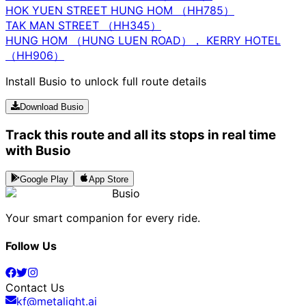
HOK YUEN STREET HUNG HOM （HH785）
TAK MAN STREET （HH345）
HUNG HOM （HUNG LUEN ROAD）， KERRY HOTEL
（HH906）
Install Busio to unlock full route details
Download Busio
Track this route and all its stops in real time
with Busio
Google Play
App Store
Busio
Your smart companion for every ride.
Follow Us
Contact Us
kf@metalight.ai