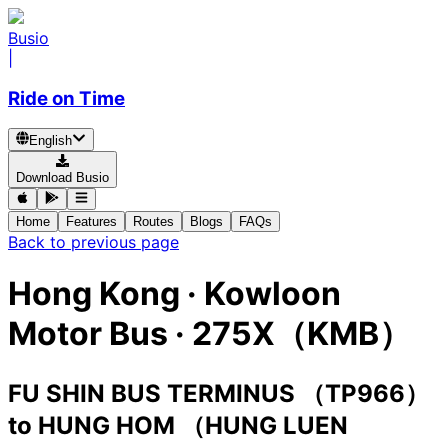
Busio
|
Ride on Time
English
Download Busio
Home
Features
Routes
Blogs
FAQs
Back to previous page
Hong Kong
·
Kowloon
Motor Bus ·
275X（KMB）
FU SHIN BUS TERMINUS （TP966）
to
HUNG HOM （HUNG LUEN