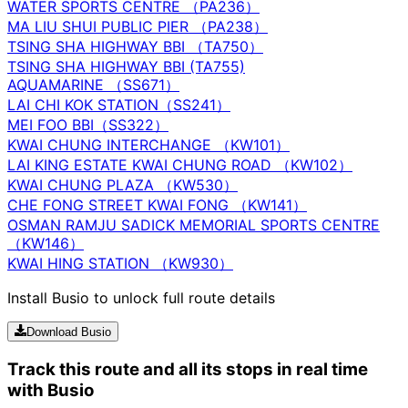
WATER SPORTS CENTRE （PA236）
MA LIU SHUI PUBLIC PIER （PA238）
TSING SHA HIGHWAY BBI （TA750）
TSING SHA HIGHWAY BBI (TA755)
AQUAMARINE （SS671）
LAI CHI KOK STATION（SS241）
MEI FOO BBI（SS322）
KWAI CHUNG INTERCHANGE （KW101）
LAI KING ESTATE KWAI CHUNG ROAD （KW102）
KWAI CHUNG PLAZA （KW530）
CHE FONG STREET KWAI FONG （KW141）
OSMAN RAMJU SADICK MEMORIAL SPORTS CENTRE
（KW146）
KWAI HING STATION （KW930）
Install Busio to unlock full route details
Download Busio
Track this route and all its stops in real time
with Busio