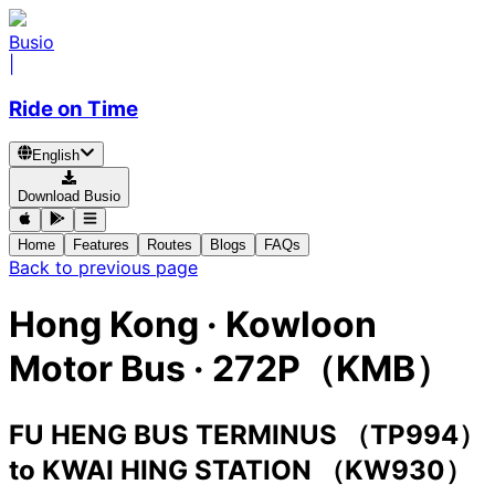
Busio
|
Ride on Time
English
Download Busio
Home
Features
Routes
Blogs
FAQs
Back to previous page
Hong Kong
·
Kowloon
Motor Bus ·
272P（KMB）
FU HENG BUS TERMINUS （TP994）
to
KWAI HING STATION （KW930）