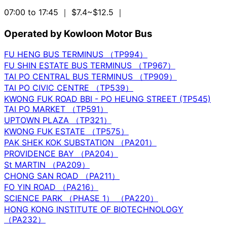
07:00 to 17:45
｜ $7.4~$12.5
｜
Operated by Kowloon Motor Bus
FU HENG BUS TERMINUS （TP994）
FU SHIN ESTATE BUS TERMINUS （TP967）
TAI PO CENTRAL BUS TERMINUS （TP909）
TAI PO CIVIC CENTRE （TP539）
KWONG FUK ROAD BBI - PO HEUNG STREET (TP545)
TAI PO MARKET （TP591）
UPTOWN PLAZA （TP321）
KWONG FUK ESTATE （TP575）
PAK SHEK KOK SUBSTATION （PA201）
PROVIDENCE BAY （PA204）
St MARTIN （PA209）
CHONG SAN ROAD （PA211）
FO YIN ROAD （PA216）
SCIENCE PARK （PHASE 1） （PA220）
HONG KONG INSTITUTE OF BIOTECHNOLOGY
（PA232）