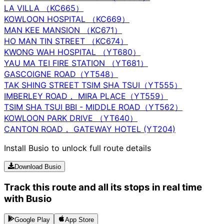
LA VILLA （KC665）
KOWLOON HOSPITAL （KC669）
MAN KEE MANSION （KC671）
HO MAN TIN STREET （KC674）
KWONG WAH HOSPITAL （YT680）
YAU MA TEI FIRE STATION （YT681）
GASCOIGNE ROAD（YT548）
TAK SHING STREET TSIM SHA TSUI（YT555）
IMBERLEY ROAD， MIRA PLACE（YT559）
TSIM SHA TSUI BBI - MIDDLE ROAD（YT562）
KOWLOON PARK DRIVE （YT640）
CANTON ROAD， GATEWAY HOTEL (YT204)
Install Busio to unlock full route details
Download Busio
Track this route and all its stops in real time
with Busio
Google Play
App Store