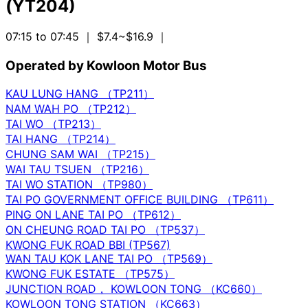
(YT204)
07:15 to 07:45
｜ $7.4~$16.9
｜
Operated by Kowloon Motor Bus
KAU LUNG HANG （TP211）
NAM WAH PO （TP212）
TAI WO （TP213）
TAI HANG （TP214）
CHUNG SAM WAI （TP215）
WAI TAU TSUEN （TP216）
TAI WO STATION （TP980）
TAI PO GOVERNMENT OFFICE BUILDING （TP611）
PING ON LANE TAI PO （TP612）
ON CHEUNG ROAD TAI PO （TP537）
KWONG FUK ROAD BBI (TP567)
WAN TAU KOK LANE TAI PO （TP569）
KWONG FUK ESTATE （TP575）
JUNCTION ROAD， KOWLOON TONG （KC660）
KOWLOON TONG STATION （KC663）