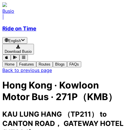
Busio
|
Ride on Time
English
Download Busio
Home
Features
Routes
Blogs
FAQs
Back to previous page
Hong Kong
·
Kowloon
Motor Bus ·
271P（KMB）
KAU LUNG HANG （TP211）
to
CANTON ROAD， GATEWAY HOTEL