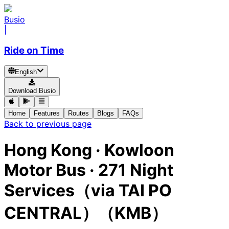
Busio
|
Ride on Time
English
Download Busio
Home
Features
Routes
Blogs
FAQs
Back to previous page
Hong Kong
·
Kowloon
Motor Bus ·
271 Night
Services（via TAI PO
CENTRAL）（KMB）