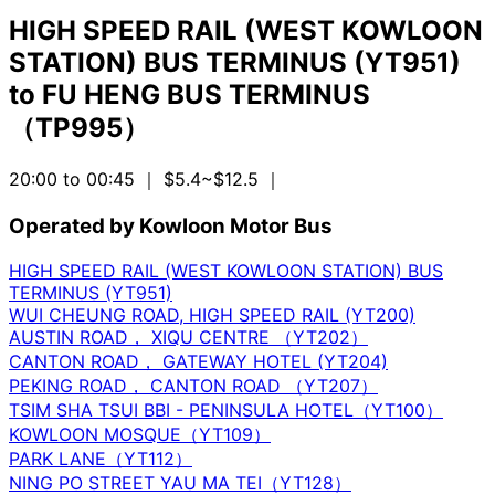
HIGH SPEED RAIL (WEST KOWLOON
STATION) BUS TERMINUS (YT951)
to
FU HENG BUS TERMINUS
（TP995）
20:00 to 00:45
｜ $5.4~$12.5
｜
Operated by Kowloon Motor Bus
HIGH SPEED RAIL (WEST KOWLOON STATION) BUS
TERMINUS (YT951)
WUI CHEUNG ROAD, HIGH SPEED RAIL (YT200)
AUSTIN ROAD， XIQU CENTRE （YT202）
CANTON ROAD， GATEWAY HOTEL (YT204)
PEKING ROAD， CANTON ROAD （YT207）
TSIM SHA TSUI BBI - PENINSULA HOTEL（YT100）
KOWLOON MOSQUE（YT109）
PARK LANE（YT112）
NING PO STREET YAU MA TEI（YT128）