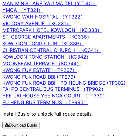
MAN MING LANE YAU MA TEI（YT140）
YMCA （YT321）
KWONG WAH HOSPITAL （YT322）
VICTORY AVENUE （KC331）
METROPARK HOTEL KOWLOON （KC333）
ST. GEORGE APARTMENTS （KC336）
KOWLOON TONG CLUB （KC339）
CHRISTIAN CENTRAL CHURCH （KC341）
KOWLOON TONG STATION （KC342）
MOONBEAM TERRACE （KC344）
KWONG FUK ESTATE （TP267）
KWONG FUK ROAD BBI (TP279)
KWONG FUK ROAD BBI - PO HEUNG BRIDGE (TP302)
TAI PO CENTRAL BUS TERMINUS （TP902）
YEE LAI HOUSE YEE NGA COURT （TP330）
FU HENG BUS TERMINUS （TP995）
Install Busio to unlock full route details
Download Busio