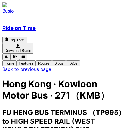
Busio
|
Ride on Time
English
Download Busio
Home
Features
Routes
Blogs
FAQs
Back to previous page
Hong Kong
·
Kowloon
Motor Bus ·
271（KMB）
FU HENG BUS TERMINUS （TP995）
to
HIGH SPEED RAIL (WEST