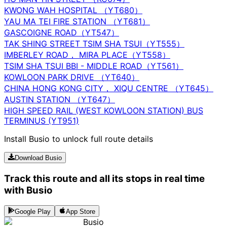
KWONG WAH HOSPITAL （YT680）
YAU MA TEI FIRE STATION （YT681）
GASCOIGNE ROAD（YT547）
TAK SHING STREET TSIM SHA TSUI（YT555）
IMBERLEY ROAD， MIRA PLACE（YT558）
TSIM SHA TSUI BBI - MIDDLE ROAD（YT561）
KOWLOON PARK DRIVE （YT640）
CHINA HONG KONG CITY， XIQU CENTRE （YT645）
AUSTIN STATION （YT647）
HIGH SPEED RAIL (WEST KOWLOON STATION) BUS
TERMINUS (YT951)
Install Busio to unlock full route details
Download Busio
Track this route and all its stops in real time
with Busio
Google Play
App Store
Busio