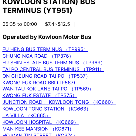
KOWLOON STATION) BUS
TERMINUS (YT951)
05:35 to 00:00
｜ $7.4~$12.5
｜
Operated by Kowloon Motor Bus
FU HENG BUS TERMINUS （TP995）
CHUNG NGA ROAD （TP376）
FU SHIN ESTATE BUS TERMINUS （TP969）
TAI PO CENTRAL BUS TERMINUS （TP911）
ON CHEUNG ROAD TAI PO （TP537）
KWONG FUK ROAD BBI (TP567)
WAN TAU KOK LANE TAI PO （TP569）
KWONG FUK ESTATE （TP575）
JUNCTION ROAD， KOWLOON TONG （KC660）
KOWLOON TONG STATION （KC663）
LA VILLA （KC665）
KOWLOON HOSPITAL （KC669）
MAN KEE MANSION （KC671）
HO MAN TIN STREET （KC674）