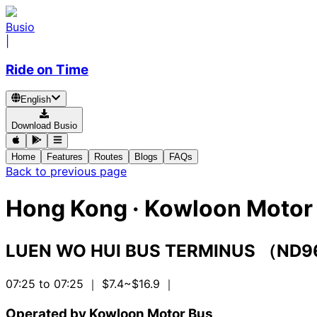
Busio
|
Ride on Time
English
Download Busio
Home
Features
Routes
Blogs
FAQs
Back to previous page
Hong Kong
·
Kowloon Motor 
LUEN WO HUI BUS TERMINUS （ND
07:25 to 07:25
｜ $7.4~$16.9
｜
Operated by Kowloon Motor Bus