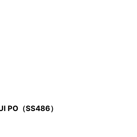
UI PO（SS486）