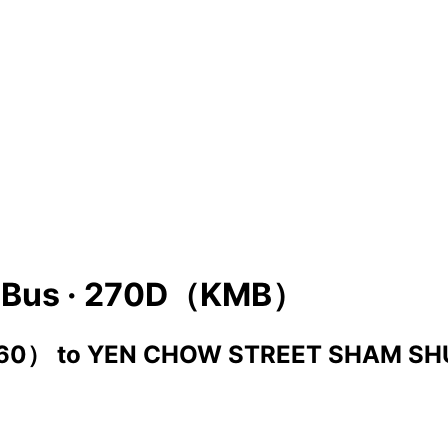
Bus ·
270D（KMB）
960）
to
YEN CHOW STREET SHAM SH