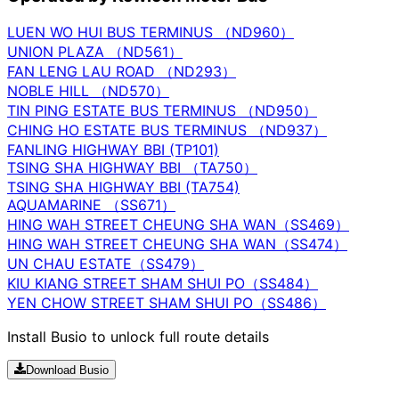
LUEN WO HUI BUS TERMINUS （ND960）
UNION PLAZA （ND561）
FAN LENG LAU ROAD （ND293）
NOBLE HILL （ND570）
TIN PING ESTATE BUS TERMINUS （ND950）
CHING HO ESTATE BUS TERMINUS （ND937）
FANLING HIGHWAY BBI (TP101)
TSING SHA HIGHWAY BBI （TA750）
TSING SHA HIGHWAY BBI (TA754)
AQUAMARINE （SS671）
HING WAH STREET CHEUNG SHA WAN（SS469）
HING WAH STREET CHEUNG SHA WAN（SS474）
UN CHAU ESTATE（SS479）
KIU KIANG STREET SHAM SHUI PO（SS484）
YEN CHOW STREET SHAM SHUI PO（SS486）
Install Busio to unlock full route details
Download Busio