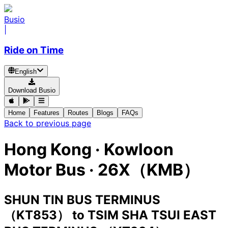
Busio
|
Ride on Time
English
Download Busio
Home
Features
Routes
Blogs
FAQs
Back to previous page
Hong Kong
·
Kowloon
Motor Bus ·
26X（KMB）
SHUN TIN BUS TERMINUS
（KT853）
to
TSIM SHA TSUI EAST