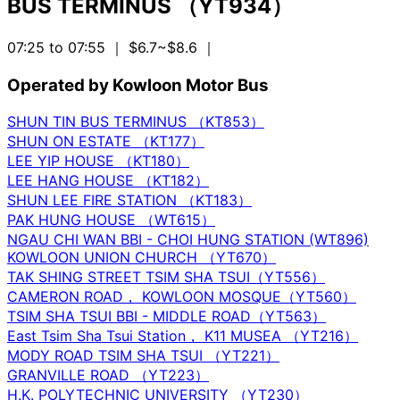
BUS TERMINUS （YT934）
07:25 to 07:55
｜ $6.7~$8.6
｜
Operated by Kowloon Motor Bus
SHUN TIN BUS TERMINUS （KT853）
SHUN ON ESTATE （KT177）
LEE YIP HOUSE （KT180）
LEE HANG HOUSE （KT182）
SHUN LEE FIRE STATION （KT183）
PAK HUNG HOUSE （WT615）
NGAU CHI WAN BBI - CHOI HUNG STATION (WT896)
KOWLOON UNION CHURCH （YT670）
TAK SHING STREET TSIM SHA TSUI（YT556）
CAMERON ROAD， KOWLOON MOSQUE（YT560）
TSIM SHA TSUI BBI - MIDDLE ROAD（YT563）
East Tsim Sha Tsui Station， K11 MUSEA （YT216）
MODY ROAD TSIM SHA TSUI （YT221）
GRANVILLE ROAD （YT223）
H.K. POLYTECHNIC UNIVERSITY （YT230）